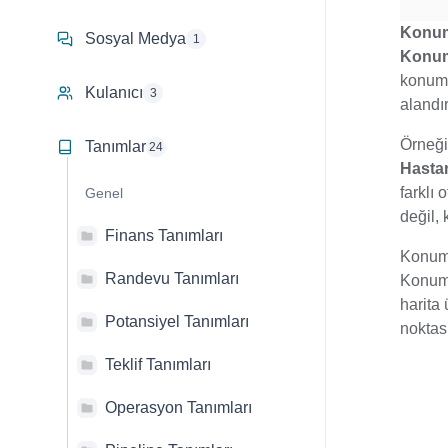
Konu
Sosyal Medya
1
Konum
konum 
Kulanıcı
3
alandı
Örneğ
Tanımlar
24
Hasta
farklı o
Genel
değil,
Finans Tanımları
Konum 
Randevu Tanımları
Konum 
harita 
Potansiyel Tanımları
noktas
Teklif Tanımları
Operasyon Tanımları