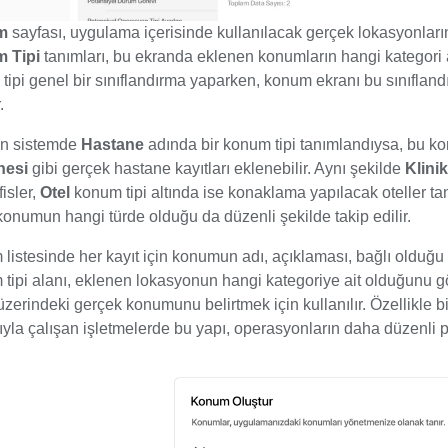
m
sayfası, uygulama içerisinde kullanılacak gerçek lokasyonlar
 Tipi
tanımları, bu ekranda eklenen konumların hangi kategori alt
tipi genel bir sınıflandırma yaparken, konum ekranı bu sınıfland
r.
in sistemde
Hastane
adında bir konum tipi tanımlandıysa, bu ko
nesi
gibi gerçek hastane kayıtları eklenebilir. Aynı şekilde
Klinik
fisler,
Otel
konum tipi altında ise konaklama yapılacak oteller t
 konumun hangi türde olduğu da düzenli şekilde takip edilir.
listesinde her kayıt için konumun adı, açıklaması, bağlı olduğu 
tipi alanı, eklenen lokasyonun hangi kategoriye ait olduğunu gö
üzerindeki gerçek konumunu belirtmek için kullanılır. Özellikle b
ıyla çalışan işletmelerde bu yapı, operasyonların daha düzenli 