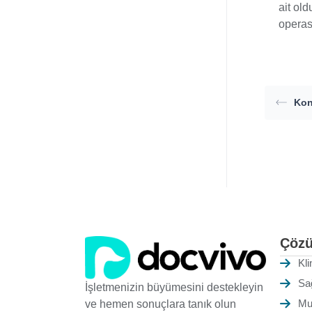
ait ol
operas
Kon
Çözü
Kli
Sa
İşletmenizin büyümesini destekleyin
Mu
ve hemen sonuçlara tanık olun