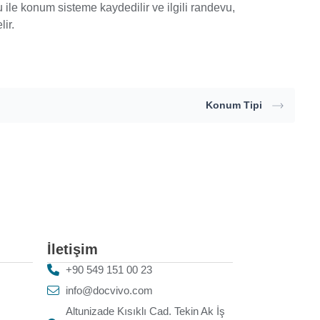
ile konum sisteme kaydedilir ve ilgili randevu,
ir.
Konum Tipi
İletişim
+90 549 151 00 23
info@docvivo.com
Altunizade Kısıklı Cad. Tekin Ak İş