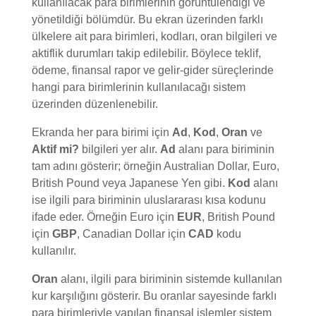
kullanılacak para birimlerinin görüntülendiği ve
yönetildiği bölümdür. Bu ekran üzerinden farklı
ülkelere ait para birimleri, kodları, oran bilgileri ve
aktiflik durumları takip edilebilir. Böylece teklif,
ödeme, finansal rapor ve gelir-gider süreçlerinde
hangi para birimlerinin kullanılacağı sistem
üzerinden düzenlenebilir.
Ekranda her para birimi için
Ad
,
Kod
,
Oran
ve
Aktif mi?
bilgileri yer alır.
Ad
alanı para biriminin
tam adını gösterir; örneğin Australian Dollar, Euro,
British Pound veya Japanese Yen gibi.
Kod
alanı
ise ilgili para biriminin uluslararası kısa kodunu
ifade eder. Örneğin Euro için
EUR
, British Pound
için
GBP
, Canadian Dollar için
CAD
kodu
kullanılır.
Oran
alanı, ilgili para biriminin sistemde kullanılan
kur karşılığını gösterir. Bu oranlar sayesinde farklı
para birimleriyle yapılan finansal işlemler sistem