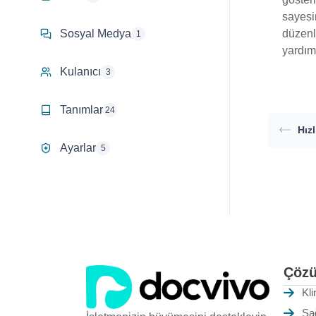
sayesi
düzenli
Sosyal Medya
1
yardım
Kulanıcı
3
Tanımlar
24
Hızl
Ayarlar
5
Çözü
Kli
Sa