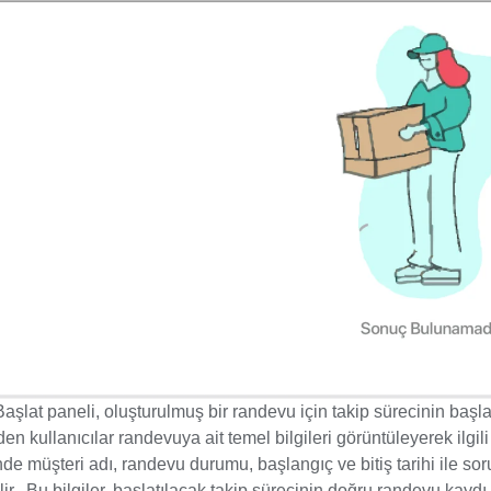
Başlat paneli, oluşturulmuş bir randevu için takip sürecinin başl
en kullanıcılar randevuya ait temel bilgileri görüntüleyerek ilgili
nde müşteri adı, randevu durumu, başlangıç ve bitiş tarihi ile so
lir. Bu bilgiler, başlatılacak takip sürecinin doğru randevu kayd