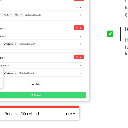
F
k
ş
K
H
i
k