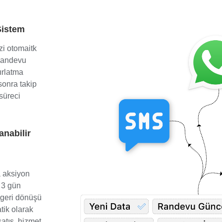
Sistem
zi otomaitk
“Randevu
ırlatma
 sonra takip
süreci
anabilir
a aksiyon
n 3 gün
f geri dönüşü
tik olarak
satış, hizmet